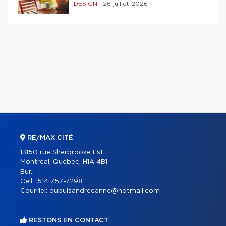
DESIGN
|
26 juillet 2026
RE/MAX CITÉ
13150 rue Sherbrooke Est,
Montréal, Québec, H1A 4B1
Bur.:
Cell.:
514 757-7298
Courriel:
dupuisandreeanne@hotmail.com
RESTONS EN CONTACT