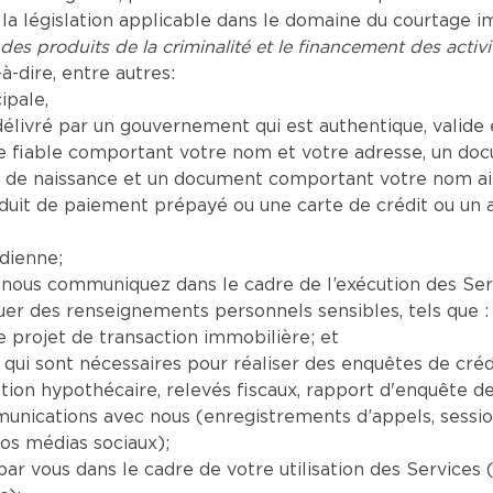
a législation applicable dans le domaine du courtage i
 des produits de la criminalité et le financement des activit
à-dire, entre autres:
ipale,
livré par un gouvernement qui est authentique, valide e
 fiable comportant votre nom et votre adresse, un doc
 de naissance et un document comportant votre nom ain
it de paiement prépayé ou une carte de crédit ou un a
dienne;
us communiquez dans le cadre de l’exécution des Servic
tuer des renseignements personnels sensibles, tels que :
 projet de transaction immobilière; et
 qui sont nécessaires pour réaliser des enquêtes de cré
on hypothécaire, relevés fiscaux, rapport d'enquête de c
unications avec nous (enregistrements d’appels, sessio
os médias sociaux);
r vous dans le cadre de votre utilisation des Services 