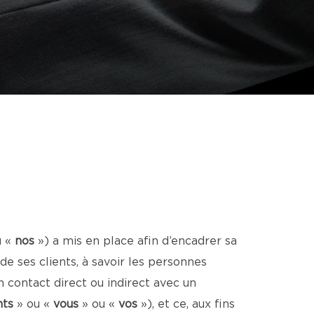
u «
nos
») a mis en place afin d’encadrer sa
 ses clients, à savoir les personnes
 contact direct ou indirect avec un
nts
» ou «
vous
» ou «
vos
»), et ce, aux fins