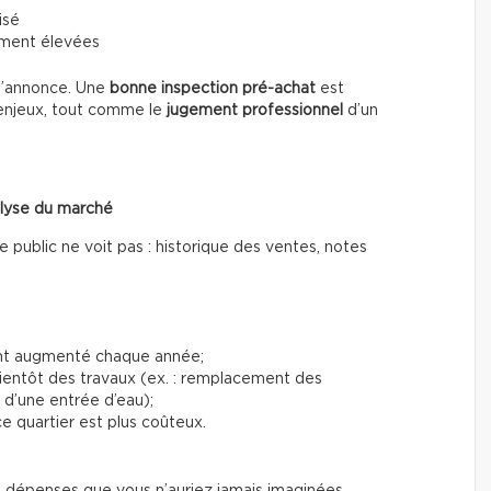
isé
ement élevées
 l’annonce. Une
bonne inspection pré-achat
est
s enjeux, tout comme le
jugement professionnel
d’un
nalyse du marché
 public ne voit pas : historique des ventes, notes
 ont augmenté chaque année;
ientôt des travaux (ex. : remplacement des
 d’une entrée d’eau);
e quartier est plus coûteux.