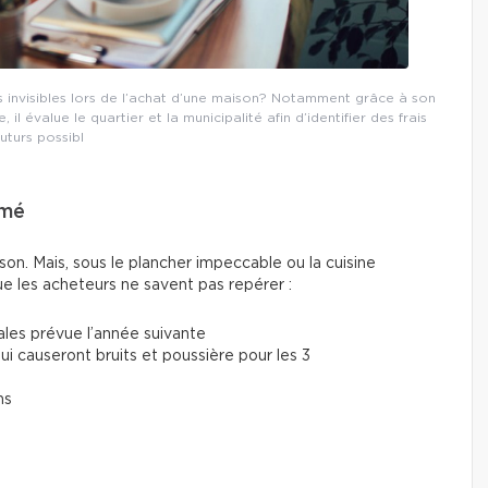
 invisibles lors de l’achat d’une maison? Notamment grâce à son
l évalue le quartier et la municipalité afin d’identifier des frais
futurs possibl
rmé
on. Mais, sous le plancher impeccable ou la cuisine
e les acheteurs ne savent pas repérer :
les prévue l’année suivante
i causeront bruits et poussière pour les 3
ns