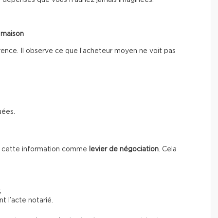
 dépenses que vous n’auriez jamais imaginées.
a maison
rence. Il observe ce que l’acheteur moyen ne voit pas
uées.
se cette information
comme
levier de négociation
. Cela
;
t l’acte notarié.