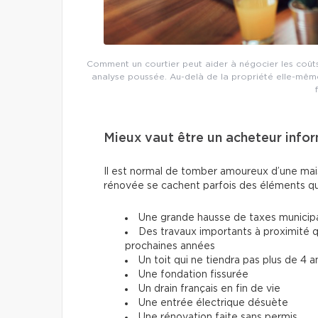
Comment un courtier peut aider à négocier les coûts
analyse poussée. Au-delà de la propriété elle-même, i
Mieux vaut être un acheteur info
Il est normal de tomber amoureux d’une mais
rénovée se cachent parfois des éléments qu
Une grande hausse de taxes municipa
Des travaux importants à proximité qu
prochaines années
Un toit qui ne tiendra pas plus de 4 a
Une fondation fissurée
Un drain français en fin de vie
Une entrée électrique désuète
Une rénovation faite sans permis