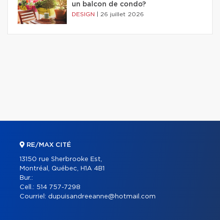
un balcon de condo?
DESIGN
|
26 juillet 2026
RE/MAX CITÉ
13150 rue Sherbrooke Est,
Montréal, Québec, H1A 4B1
Bur.:
Cell.:
514 757-7298
Courriel:
dupuisandreeanne@hotmail.com